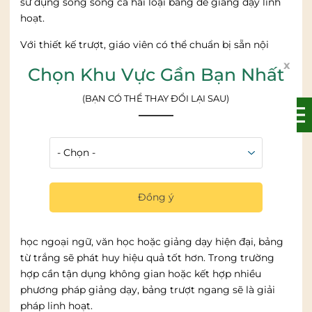
sử dụng song song cả hai loại bảng để giảng dạy linh
hoạt.
Với thiết kế trượt, giáo viên có thể chuẩn bị sẵn nội
dung trên một mặt bảng mà không cần xóa đi khi
x
Chọn Khu Vực Gần Bạn Nhất
muốn viết thêm. Điều này đặc biệt hữu ích trong các
lớp học đa môn hoặc các buổi ôn tập cần nhiều thông
(BẠN CÓ THỂ THAY ĐỔI LẠI SAU)
tin trên bảng.
Tuy nhiên, bảng trượt ngang cần lắp đặt chắc chắn để
đảm bảo vận hành trơn tru. Trung tâm nên kiểm tra kỹ
hệ thống ray trượt trước khi chọn mua để tránh các vấn
đề về sử dụng lâu dài.
Đồng ý
Tóm lại
, nếu trung tâm chủ yếu giảng dạy các môn
tính toán, bảng từ xanh là lựa chọn tối ưu. Với các lớp
học ngoại ngữ, văn học hoặc giảng dạy hiện đại, bảng
từ trắng sẽ phát huy hiệu quả tốt hơn. Trong trường
hợp cần tận dụng không gian hoặc kết hợp nhiều
phương pháp giảng dạy, bảng trượt ngang sẽ là giải
pháp linh hoạt.