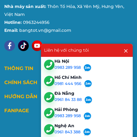
Nhà máy sản xuất:
Thôn Tổ Hỏa, Xã Yên Mỹ, Hưng Yên,
Việt Nam
Hotline:
0963244956
Email:
bangtot.vn@gmail.com
Liên hệ với chúng tôi
Hà Nội
0983 289 958
THÔNG TIN
Hồ Chí Minh
CHÍNH SÁCH
0981 444 956
Đà Nẵng
HƯỚNG DẪN
0961 84 33 88
Hải Phòng
FANPAGE
0983 289 958
Nghệ An
0961 843 388