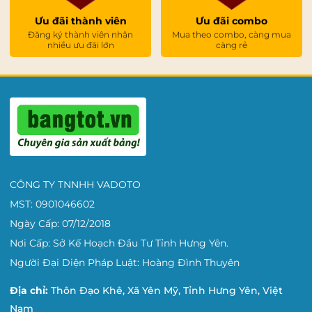
Ưu đãi thành viên
Ưu đãi combo
Đăng ký thành viên nhận
Mua theo combo, càng mua
nhiều ưu đãi lớn
càng rẻ
CÔNG TY TNNHH VADOTO
MST: 0901046602
Ngày Cấp: 07/12/2018
Nơi Cấp: Sở Kế Hoạch Đầu Tư Tỉnh Hưng Yên.
Người Đại Diện Pháp Luật: Hoàng Đình Thuyên
Địa chỉ:
Thôn Đạo Khê, Xã Yên Mỹ, Tỉnh Hưng Yên, Việt
Nam