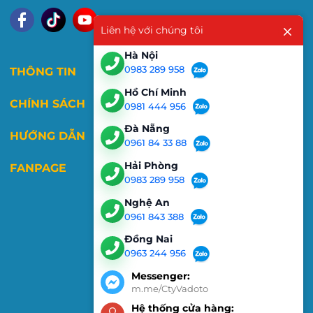
Liên hệ với chúng tôi
Hà Nội
0983 289 958
THÔNG TIN
Hồ Chí Minh
CHÍNH SÁCH
0981 444 956
Đà Nẵng
HƯỚNG DẪN
0961 84 33 88
Hải Phòng
FANPAGE
0983 289 958
Nghệ An
0961 843 388
Đồng Nai
0963 244 956
Messenger:
m.me/CtyVadoto
Hệ thống cửa hàng: