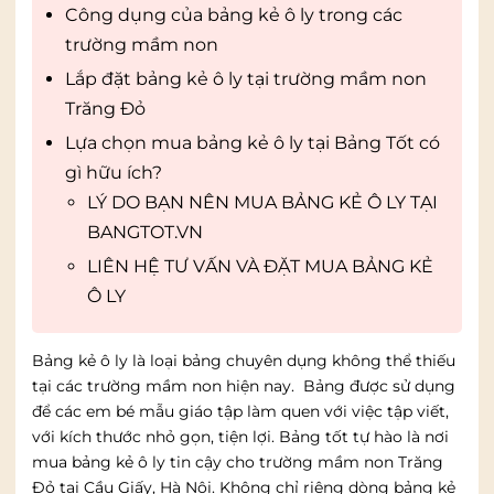
Công dụng của bảng kẻ ô ly trong các
trường mầm non
Lắp đặt bảng kẻ ô ly tại trường mầm non
Trăng Đỏ
Lựa chọn mua bảng kẻ ô ly tại Bảng Tốt có
gì hữu ích?
LÝ DO BẠN NÊN MUA BẢNG KẺ Ô LY TẠI
BANGTOT.VN
LIÊN HỆ TƯ VẤN VÀ ĐẶT MUA BẢNG KẺ
Ô LY
Bảng kẻ ô ly là loại bảng chuyên dụng không thể thiếu
tại các trường mầm non hiện nay. Bảng được sử dụng
để các em bé mẫu giáo tập làm quen với việc tập viết,
với kích thước nhỏ gọn, tiện lợi. Bảng tốt tự hào là nơi
mua bảng kẻ ô ly tin cậy cho trường mầm non Trăng
Đỏ tại Cầu Giấy, Hà Nội. Không chỉ riêng dòng bảng kẻ