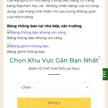
của Bangtot.vn như bảng thông bảo, bảng từ trắng,
bảng flipchart học vẽ… Những chiếc bảng vừa có công
dụng, vừa mang tính thẩm mĩ cao trong không gian
của nhà trường.
Bảng thông báo tại nhà bếp, sân trường
Bảng thông báo khung ion vàng
Bảng ghim thông báo
x
Chọn Khu Vực Gần Bạn Nhất
Bảng ghim, bảng từ trắng trong các lớp học
(BẠN CÓ THỂ THAY ĐỔI LẠI SAU)
Bảng ghim lie dùng để ghim tài liệu, giấy nhớ, thông
báo
Bảng từ trắng trong phòng học cho các bé
Đồng ý